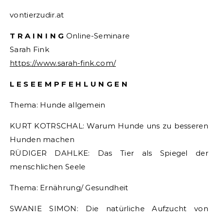
vontierzudir.at
T R A I N I N G
Online-Seminare
Sarah Fink
https://www.sarah-fink.com/
L E S E E M P F E H L U N G E N
Thema: Hunde allgemein
KURT KOTRSCHAL: Warum Hunde uns zu besseren
Hunden machen
RÜDIGER DAHLKE: Das Tier als Spiegel der
menschlichen Seele
Thema: Ernährung/ Gesundheit
SWANIE SIMON: Die natürliche Aufzucht von