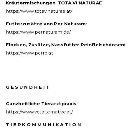
Kräutermischungen
:
TOTA VI NATURAE
https://www.totavinaturae.at/
Futterzusätze von Per Naturam
:
https://www.pernaturam.de/
Flocken, Zusätze, Nassfutter Reinfleischdosen:
https://www.perro.at
G E S U N D H E I T
Ganzheitliche Tierarztpraxis
https://www.vetalternative.at/
T I E R K O M M U N I K A T I O N