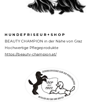
H U N D E F R I S E U R + S H O P
BEAUTY CHAMPION in der Nähe von Graz
Hochwertige Pflegeprodukte
https://beauty-champion.at/